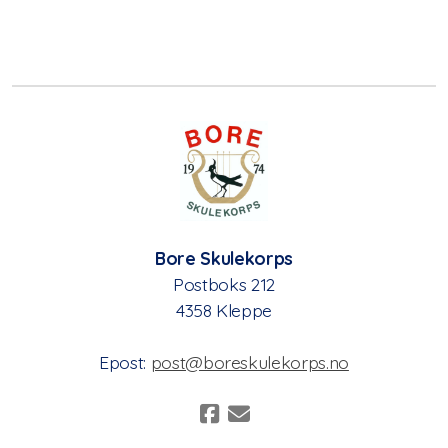
Faste aktiviteter
Øvelser
Instrument og uniform
Medlemskostnad
Hva forventes av foreldre?
Kommunikasjon
Bore Skulekorps
Aspirant og junior
Postboks 212
4358 Kleppe
Epost:
post@boreskulekorps.no