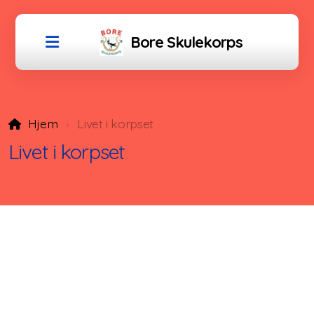
Bore Skulekorps
Hjem
Livet i korpset
Litt historie
Livet i korpset
Korpset i dag
Dirigent
Styret